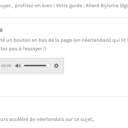
yer… profitez-en bien ! Votre guide : Allard Bijlsma (ég
»
té un bouton en bas de la page (en néerlandais) qui lit l
tez pas à l'essayer !)
00:00
M
S
u
e
t
t
e
t
i
n
rs accéléré de néerlandais sur ce sujet...
g