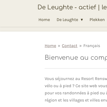
Ga
De Leughte - actief | l
direct
Home
De Leughte
Plekken
naar
de
hoofdinhoud
Home
»
Contact
»
Français
Bienvenue au compl
Vous séjournez au Resort Renswo
vélo ou à pied ? Ce site web vou
pour vos randonnées à pied ou à 
région et les villages et villes 