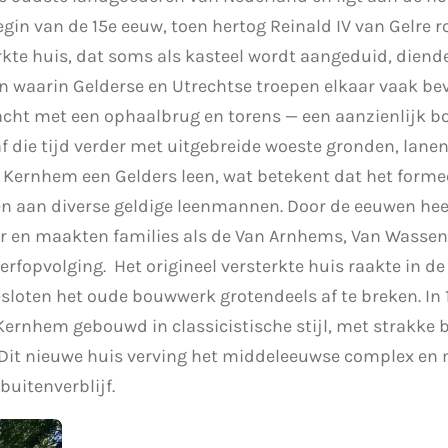
gin van de 15e eeuw, toen hertog Reinald IV van Gelre ro
rkte huis, dat soms als kasteel wordt aangeduid, diend
n waarin Gelderse en Utrechtse troepen elkaar vaak be
ht met een ophaalbrug en torens — een aanzienlijk bo
 die tijd verder met uitgebreide woeste gronden, lane
Kernhem een Gelders leen, wat betekent dat het forme
ven aan diverse geldige leenmannen. Door de eeuwen he
ar en maakten families als de Van Arnhems, Van Wassena
 erfopvolging.
Het origineel versterkte huis raakte in de
esloten het oude bouwwerk grotendeels af te breken. In
ernhem gebouwd in classicistische stijl, met strakke 
Dit nieuwe huis verving het middeleeuwse complex en 
 buitenverblijf.