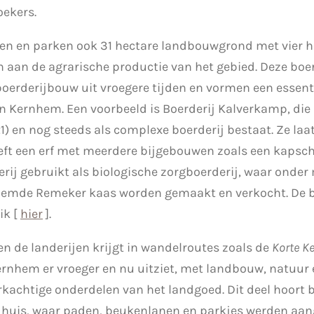
oekers.
n en parken ook 31 hectare landbouwgrond met vier hi
aan de agrarische productie van het gebied. Deze bo
oerderijbouw uit vroegere tijden en vormen een essent
n Kernhem. Een voorbeeld is Boerderij Kalverkamp, die 
) en nog steeds als complexe boerderij bestaat. Ze laat
eeft een erf met meerdere bijgebouwen zoals een kapsc
ij gebruikt als biologische zorgboerderij, waar onder
eroemde Remeker kaas worden gemaakt en verkocht. De b
ik [
hier
].
en de landerijen krijgt in wandelroutes zoals de
Korte K
rnhem er vroeger en nu uitziet, met landbouw, natuur e
achtige onderdelen van het landgoed. Dit deel hoort b
 huis, waar paden, beukenlanen en parkjes werden aang