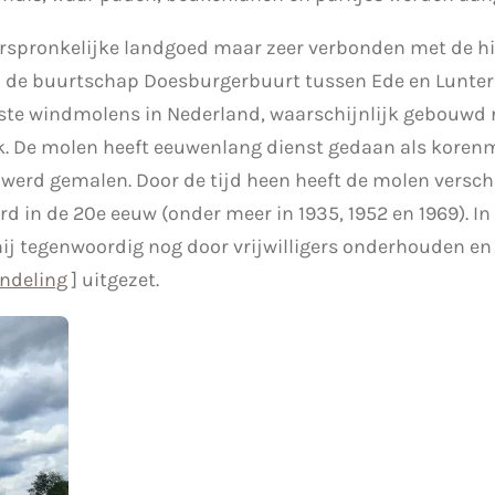
oorspronkelijke landgoed maar zeer verbonden met de hi
 de buurtschap Doesburgerbuurt tussen Ede en Luntere
te windmolens in Nederland, waarschijnlijk gebouwd 
 De molen heeft eeuwenlang dienst gedaan als korenm
rd gemalen. Door de tijd heen heeft de molen verschi
d in de 20e eeuw (onder meer in 1935, 1952 en 1969). I
j tegenwoordig nog door vrijwilligers onderhouden en so
ndeling
] uitgezet.