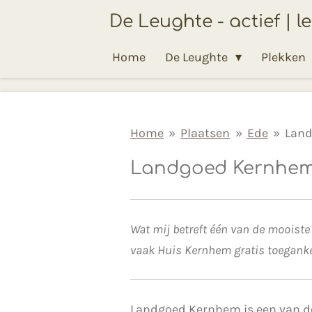
Ga
De Leughte - actief | l
direct
Home
De Leughte
Plekken
naar
de
hoofdinhoud
Home
»
Plaatsen
»
Ede
»
Lan
Landgoed Kernhem
Wat mij betreft één van de mooiste
vaak Huis Kernhem gratis toegankel
Landgoed Kernhem is een van de