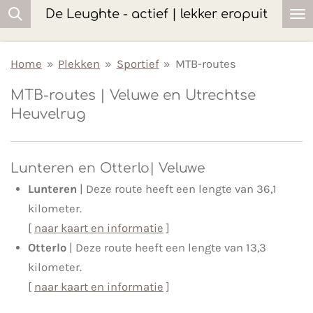
De Leughte - actief | lekker eropuit
Ga
direct
naar
Home
»
Plekken
»
Sportief
»
MTB-routes
de
MTB-routes | Veluwe en Utrechtse
hoofdinhoud
Heuvelrug
Lunteren en Otterlo| Veluwe
Lunteren
| Deze
route heeft een lengte van 36,1
kilometer.
[
naar kaart en informatie
]
Otterlo
| Deze
route heeft een lengte van 13,3
kilometer.
[
naar kaart en informatie
]