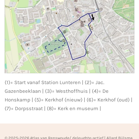
(1)= Start vanaf Station Lunteren | (2)= Jac.
Gazenbeeklaan | (3)= Westhoffhuis | (4)= De
Honskamp | (5)= Kerkhof (nieuw) | (6)= Kerkhof (oud) |
(7)= Dorpsstraat | (8)= Kerk en museum |
© 2025-2026 Atlas van Renswoude/ deleughte-actief | Allard Bijlsma