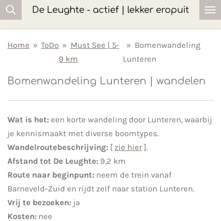
De Leughte - actief | lekker eropuit
Ga
direct
naar
Home
»
ToDo
»
Must See | 5-
»
Bomenwandeling
de
9 km
Lunteren
hoofdinhoud
Bomenwandeling Lunteren | wandelen
Wat is het:
een korte wandeling door Lunteren, waarbij
je kennismaakt met diverse boomtypes.
Wandelroutebeschrijving:
[
zie hier
].
Afstand tot De Leughte:
9,2 km
Route naar beginpunt:
neem de trein vanaf
Barneveld-Zuid en rijdt zelf naar station Lunteren.
Vrij te bezoeken:
ja
Kosten:
nee