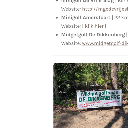
Minigolf De Vrije Slag
| Ben
Website:
http://mgcdevrijesl
Minigolf Amersfoort
| 22 k
Website: [
klik hier
]
Midgetgolf De Dikkenberg
|
Website:
www.midgetgolf-di