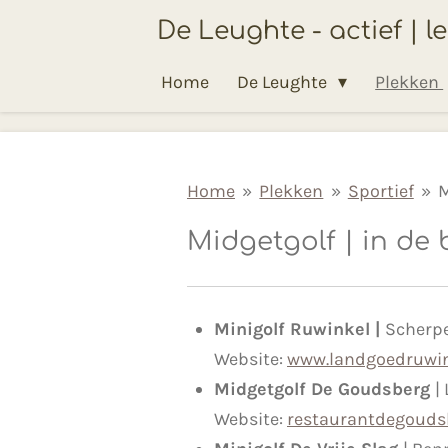
Ga
De Leughte - actief | l
direct
Home
De Leughte
Plekken
naar
de
hoofdinhoud
Home
»
Plekken
»
Sportief
»
M
Midgetgolf | in de
Minigolf Ruwinkel |
Scherpe
Website:
www.landgoedruwin
Midgetgolf De Goudsberg
|
Website:
restaurantdegoudsb