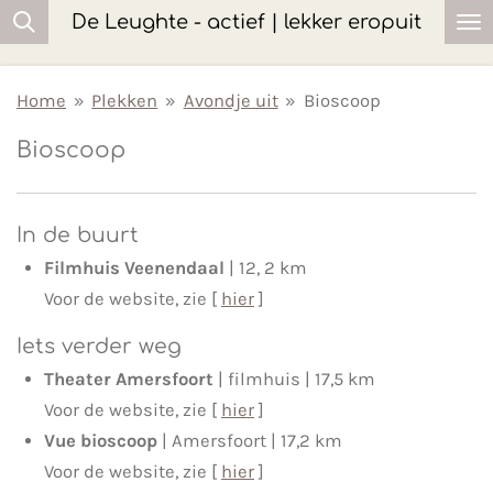
De Leughte - actief | lekker eropuit
Ga
direct
naar
Home
»
Plekken
»
Avondje uit
»
Bioscoop
de
Bioscoop
hoofdinhoud
In de buurt
Filmhuis Veenendaal
| 12, 2 km
Voor de website, zie [
hier
]
Iets verder weg
Theater Amersfoort
| filmhuis | 17,5 km
Voor de website, zie [
hier
]
Vue bioscoop
| Amersfoort | 17,2 km
Voor de website, zie [
hier
]