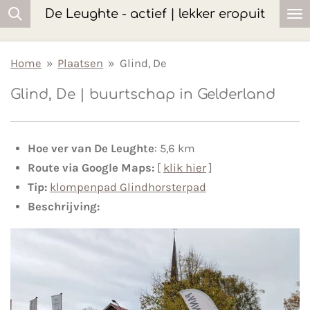
De Leughte - actief | lekker eropuit
Ga
direct
naar
Home
»
Plaatsen
»
Glind, De
de
Glind, De | buurtschap in Gelderland
hoofdinhoud
Hoe ver van De Leughte
: 5,6 km
Route via Google Maps:
[
klik hier
]
Tip:
klompenpad Glindhorsterpad
Beschrijving: