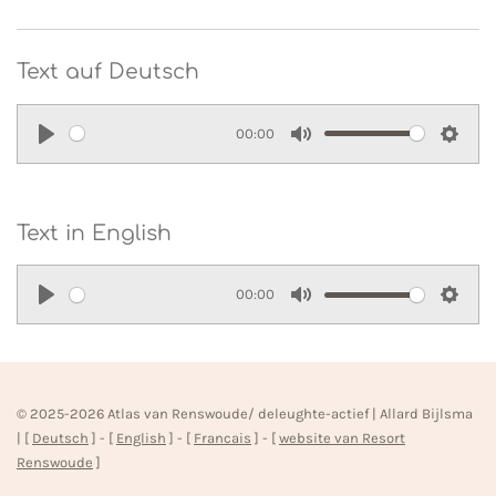
Text auf Deutsch
00:00
P
M
S
l
u
e
a
t
t
Text in English
y
e
t
i
00:00
n
P
M
S
g
l
u
e
s
a
t
t
y
e
t
© 2025-2026 Atlas van Renswoude/ deleughte-actief | Allard Bijlsma
| [
Deutsch
] - [
English
] - [
Francais
] - [
website van Resort
i
Renswoude
]
n