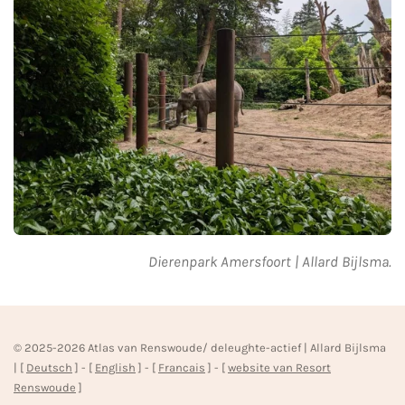
Dierenpark Amersfoort | Allard Bijlsma.
© 2025-2026 Atlas van Renswoude/ deleughte-actief | Allard Bijlsma
| [
Deutsch
] - [
English
] - [
Francais
] - [
website van Resort
Renswoude
]