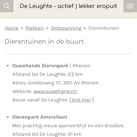
De Leughte - actief | lekker eropuit
Ga
direct
naar
Home
»
Plekken
»
Ontspanning
»
Dierentuinen
de
Dierentuinen in de buurt
hoofdinhoud
Ouwehands Dierenpark
| Rhenen
Afstand tot De Leughte: 23 km
Adres: Grebbeweg 111, 3911 AV Rhenen
Website:
www.ouwehand.nl/
Route vanaf De Leughte: [
klik hier
]
Dierenpark Amersfoort
Met prachtig nieuw apenverblijf en een dinobos.
Afstand tot De Leughte: 21 km