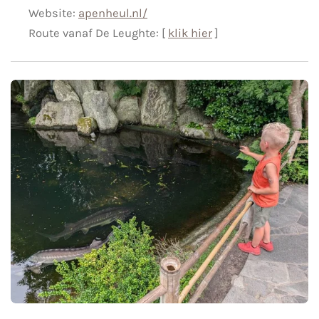
Website:
apenheul.nl/
Route vanaf De Leughte: [
klik hier
]