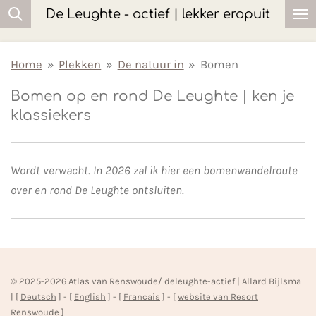
De Leughte - actief | lekker eropuit
Ga
direct
naar
Home
»
Plekken
»
De natuur in
»
Bomen
de
Bomen op en rond De Leughte | ken je
hoofdinhoud
klassiekers
Wordt verwacht. In 2026 zal ik hier een bomenwandelroute
over en rond De Leughte ontsluiten.
© 2025-2026 Atlas van Renswoude/ deleughte-actief | Allard Bijlsma
| [
Deutsch
] - [
English
] - [
Francais
] - [
website van Resort
Renswoude
]