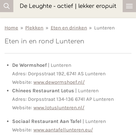
De Leughte - actief | lekker eropuit
Ga
direct
naar
Home
»
Plekken
»
Eten en drinken
»
Lunteren
de
Eten in en rond Lunteren
hoofdinhoud
De Wormshoef
| Lunteren
Adres:
Dorpsstraat 192,
6741 AS Lunteren
Website:
www.dewormshoef.nl/
Chinees Restaurant Lotus
| Lunteren
Adres:
Dorpsstraat 134-136
6741 AP Lunteren
Website:
www.lotuslunteren.nl/
Sociaal Restaurant Aan Tafel
| Lunteren
Website:
www.aantafellunteren.eu/