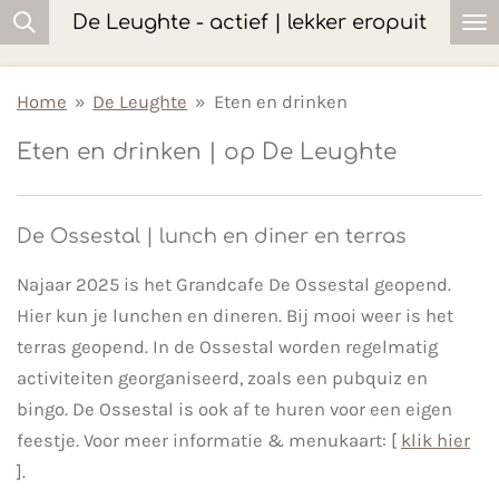
De Leughte - actief | lekker eropuit
Ga
direct
naar
Home
»
De Leughte
»
Eten en drinken
de
Eten en drinken | op De Leughte
hoofdinhoud
De Ossestal | lunch en diner en terras
Najaar 2025 is het Grandcafe De Ossestal geopend.
Hier kun je lunchen en dineren. Bij mooi weer is het
terras geopend. In de Ossestal worden regelmatig
activiteiten georganiseerd, zoals een pubquiz en
bingo. De Ossestal is ook af te huren voor een eigen
feestje. Voor meer informatie & menukaart: [
klik hier
].