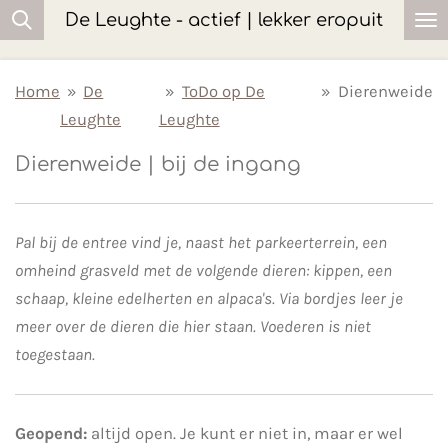
De Leughte - actief | lekker eropuit
Ga
direct
naar
Home
»
De
»
ToDo op De
»
Dierenweide
de
Leughte
Leughte
hoofdinhoud
Dierenweide | bij de ingang
Pal bij de entree vind je, naast het parkeerterrein, een
omheind grasveld met de volgende dieren: kippen, een
schaap, kleine edelherten en alpaca's. Via bordjes leer je
meer over de dieren die hier staan. Voederen is niet
toegestaan.
Geopend:
altijd open. Je kunt er niet in, maar er wel