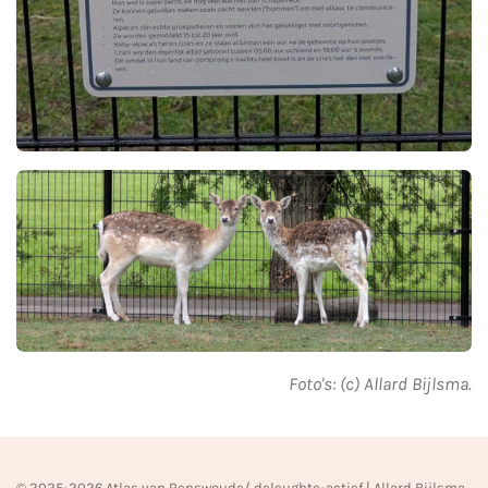
Foto's: (c) Allard Bijlsma.
© 2025-2026 Atlas van Renswoude/ deleughte-actief | Allard Bijlsma