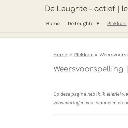
Ga
De Leughte - actief | l
direct
Home
De Leughte
Plekken
naar
de
hoofdinhoud
Home
»
Plekken
»
Weersvoorsp
Weersvoorspelling 
Op deze pagina heb ik ik allerlei 
verwachtingen voor wandelen en fiet