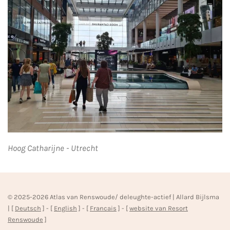
Hoog Catharijne - Utrecht
© 2025-2026 Atlas van Renswoude/ deleughte-actief | Allard Bijlsma
| [
Deutsch
] - [
English
] - [
Francais
] - [
website van Resort
Renswoude
]