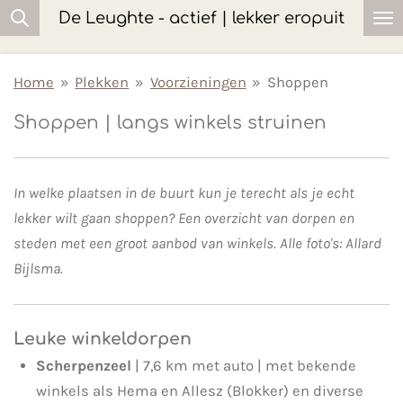
De Leughte - actief | lekker eropuit
Ga
direct
naar
Home
»
Plekken
»
Voorzieningen
»
Shoppen
de
Shoppen | langs winkels struinen
hoofdinhoud
In welke plaatsen in de buurt kun je terecht als je echt
lekker wilt gaan shoppen? Een overzicht van dorpen en
steden met een groot aanbod van winkels. Alle foto's: Allard
Bijlsma.
Leuke winkeldorpen
Scherpenzeel
| 7,6 km met auto | met bekende
winkels als Hema en Allesz (Blokker) en diverse