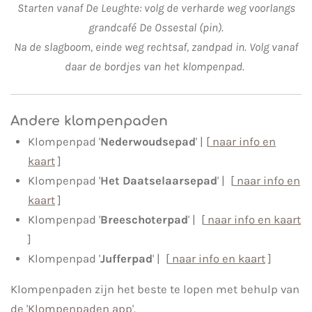
Starten vanaf De Leughte: volg de verharde weg voorlangs
grandcafé De Ossestal (pin).
Na de slagboom, einde weg rechtsaf, zandpad in. Volg vanaf
daar de bordjes van het klompenpad.
Andere klompenpaden
Klompenpad '
Nederwoudsepad
' | [
naar info en
kaart
]
Klompenpad '
Het Daatselaarsepad
' | [
naar info en
kaart
]
Klompenpad '
Breeschoterpad
' | [
naar info en kaart
]
Klompenpad '
Jufferpad
' | [
naar info en kaart
]
Klompenpaden zijn het beste te lopen met behulp van
de '
Klompenpaden app
'.