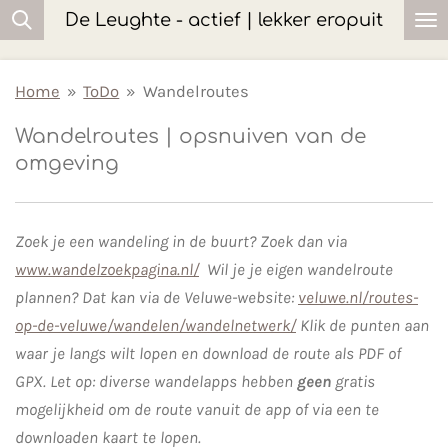
De Leughte - actief | lekker eropuit
Ga
direct
naar
Home
»
ToDo
»
Wandelroutes
de
Wandelroutes | opsnuiven van de
hoofdinhoud
omgeving
Zoek je een wandeling in de buurt? Zoek dan via
www.wandelzoekpagina.nl/
Wil je je eigen wandelroute
plannen? Dat kan via de Veluwe-website:
veluwe.nl/routes-
op-de-veluwe/wandelen/wandelnetwerk/
Klik de punten aan
waar je langs wilt lopen en download de route als PDF of
GPX. Let op: diverse wandelapps hebben
geen
gratis
mogelijkheid om de route vanuit de app of via een te
downloaden kaart te lopen.