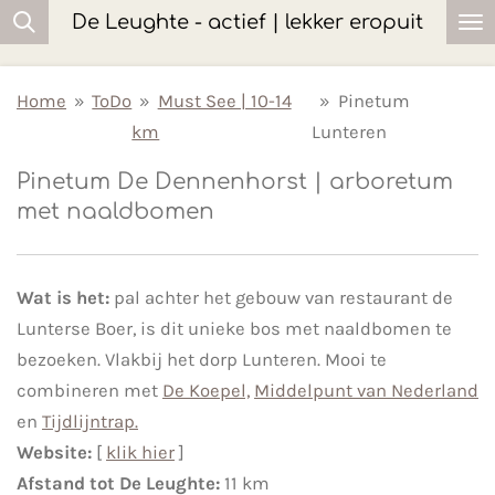
De Leughte - actief | lekker eropuit
Ga
direct
naar
Home
»
ToDo
»
Must See | 10-14
»
Pinetum
de
km
Lunteren
hoofdinhoud
Pinetum De Dennenhorst | arboretum
met naaldbomen
Wat is het:
pal achter het gebouw van restaurant de
Lunterse Boer, is dit unieke bos met naaldbomen te
bezoeken. Vlakbij het dorp Lunteren. Mooi te
combineren met
De Koepel,
Middelpunt van Nederland
en
Tijdlijntrap.
Website:
[
klik hier
]
Afstand tot De Leughte:
11 km