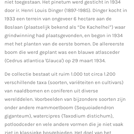
niet toegestaan. Het pinetum werd gesticht in 1934
door ir. Henri Louis Dinger (1897-1985). Dinger kocht in
1933 een terrein van ongeveer 6 hectare aan de
Boslaan (plaatselijk bekend als “De Kachelhei”) waar
grindwinning had plaatsgevonden, en begon in 1934
met het planten van de eerste bomen. De allereerste
boom die werd geplant was een blauwe atlasceder
(Cedrus atlantica 'Glauca') op 29 maart 1934.
De collectie bestaat uit ruim 1.000 tot circa 1.200
verschillende taxa (soorten, variëteiten en cultivars)
van naaldbomen en coniferen uit diverse
werelddelen. Voorbeelden van bijzondere soorten zijn
onder andere mammoetboom (Sequoiadendron
giganteum), watercipres (Taxodium distichum),
potloodceder en vele andere vormen die je niet vaak
ziet in klassieke bosgebieden. Het doel van het