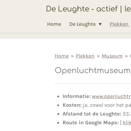
Ga
De Leughte - actief | l
direct
Home
De Leughte
Plekken
naar
de
hoofdinhoud
Home
»
Plekken
»
Museum
»
Openluchtmuseum A
Informatie:
www.openlucht
Kosten:
ja, zowel voor het pa
Afstand tot de Leughte:
33
Route in Google Maps:
[
kli