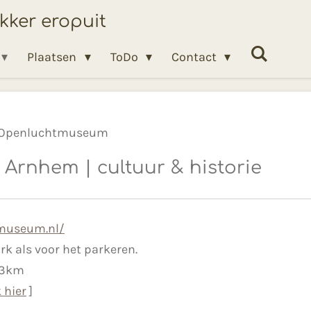
ekker eropuit
Plaatsen
ToDo
Contact
Openluchtmuseum
rnhem | cultuur & historie
museum.nl/
rk als voor het parkeren.
,3km
k hier
]