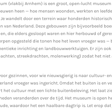
 (vlakbij Arnhem) is een groot, open‐lucht museum wa
 eeuwen heen — hoe mensen woonden, werkten en leefden
e wandelt door een terrein waar honderden historisc
en van Nederland. Deze gebouwen zijn bijvoorbeeld boe
n, die elders gesloopt waren en hier herbouwd of geres
rpen opgesteld die tonen hoe het leven vroeger was — 
hentieke inrichting en landbouwwerktuigen. Er zijn oo
hten, streekdrachten, molenwerking) zodat het niet al
voor gezinnen, voor wie nieuwsgierig is naar cultuur- en
rland vroeger was ingericht. Omdat het buiten is en ve
het cultuur met een lichte buitenbeleving. Het laat zi
den veranderden over de tijd. Het museum is open het h
de, waardoor het een haalbare dagtrip is. Let erop dat 