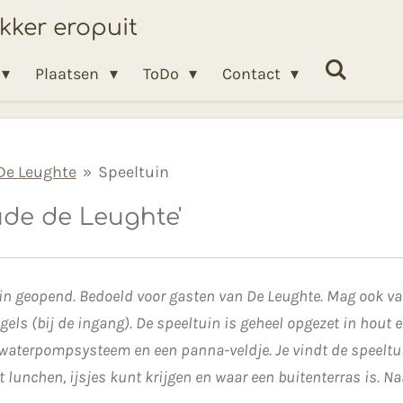
ekker eropuit
Plaatsen
ToDo
Contact
De Leughte
»
Speeltuin
ude de Leughte'
uin geopend. Bedoeld voor gasten van De Leughte. Mag ook v
ls (bij de ingang). De speeltuin is geheel opgezet in hout en
 waterpompsysteem en een panna-veldje. Je vindt de speeltui
 lunchen, ijsjes kunt krijgen en waar een buitenterras is. Na