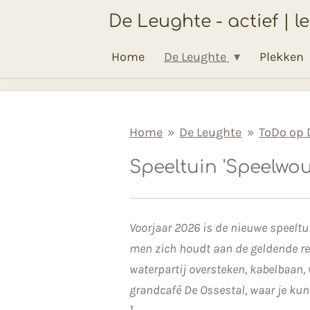
Ga
De Leughte - actief | l
direct
Home
De Leughte
Plekken
naar
de
hoofdinhoud
Home
»
De Leughte
»
ToDo op 
Speeltuin 'Speelwo
Voorjaar 2026 is de nieuwe speelt
men zich houdt aan de geldende rege
waterpartij oversteken, kabelbaan,
grandcafé De Ossestal, waar je kunt